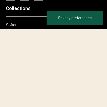
Collections
Sofas
Armchairs
Coffee Tables
Chairs / Stools
Dining Tables
Office System
Bookshelves / Consoles / Mirrors
Sofa Beds
Bed
Ottoman