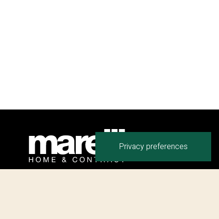
Giulio Marelli Italia S.p.A.
Via Indipendenza, 159
20821 Meda MB – ITALY
Phone:
+
39 0362 342116