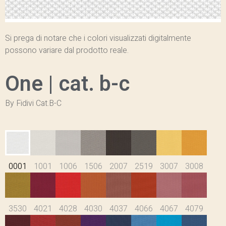
Si prega di notare che i colori visualizzati digitalmente
possono variare dal prodotto reale.
One | cat. b-c
By Fidivi Cat.B-C
0001
1001
1006
1506
2007
2519
3007
3008
3530
4021
4028
4030
4037
4066
4067
4079