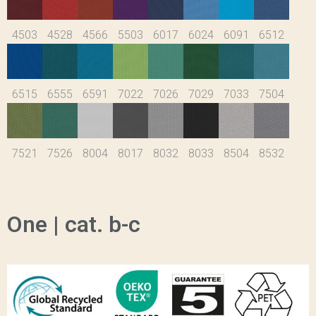
4503
4528
4566
5503
6017
6024
6091
6512
6515
6555
6591
7022
7026
7029
7033
7504
7521
7526
8004
8017
8032
8033
8504
8532
One | cat. b-c