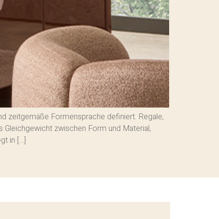
 und zeitgemäße Formensprache definiert. Regale,
s Gleichgewicht zwischen Form und Material,
t in […]