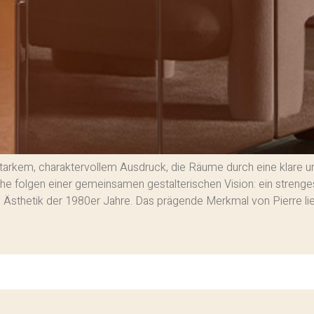
t starkem, charaktervollem Ausdruck, die Räume durch eine klare
folgen einer gemeinsamen gestalterischen Vision: ein strenge
ten Ästhetik der 1980er Jahre. Das prägende Merkmal von Pierre lieg