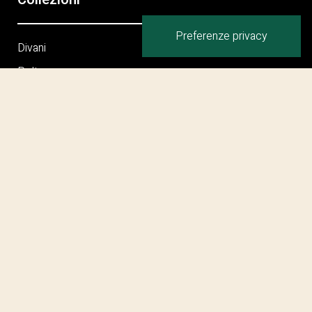
Divani
Poltrone
Tavolini
Sedie e Sgabelli
Tavoli
Office System
Librerie / Contenitori / Specchi
Divani Letto
Letti
Pouf
Privacy Policy