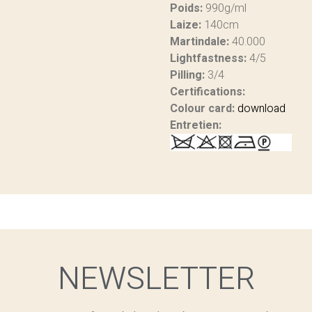
Poids:
990g/ml
Laize:
140cm
Martindale:
40.000
Lightfastness:
4/5
Pilling:
3/4
Certifications:
Colour card:
download
Entretien:
NEWSLETTER