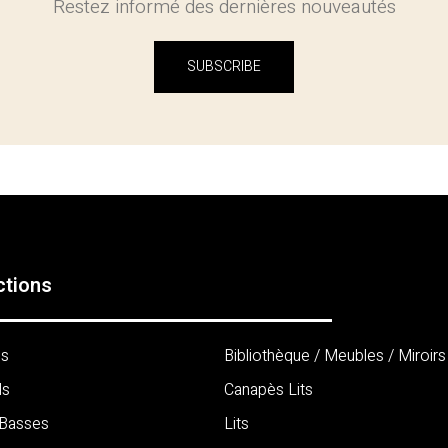
Restez informé des dernières nouveautés
SUBSCRIBE
ctions
és
Bibliothèque / Meubles / Miroirs
ls
Canapès Lits
 Basses
Lits