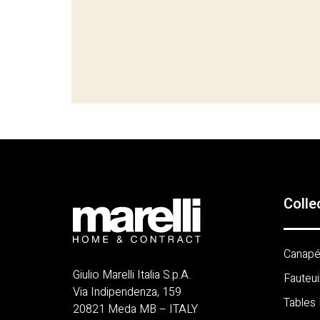
Colle
Canap
Giulio Marelli Italia S.p.A.
Fauteui
Via Indipendenza, 159
Tables
20821 Meda MB – ITALY