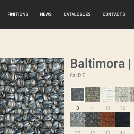
FINITIONS
NEWS
CATALOGUES
CONTACTS
Baltimora |
Cat.D-E
3
4
10
12
35
42
43
44