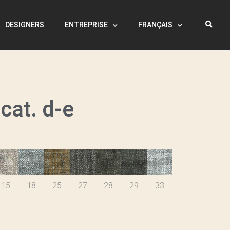
DESIGNERS
ENTREPRISE
FRANÇAIS
 cat. d-e
15
18
25
27
28
29
33