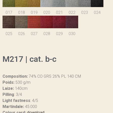
017
018
019
020
021
022
023
024
025
026
027
028
029
030
M217 | cat. b-c
Composition:
74% CO GRS 26% PL 140 CM
Poids:
530 g/m
Laize:
140cm
Pilling
:
3/4
Light fastness
:
4/5
Martindale:
45.000
Colour card:
download