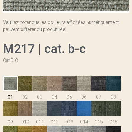
Veuillez noter que les couleurs affichées numériquement
peuvent différer du produit réel.
M217 | cat. b-c
Cat.B-C
01
02
03
04
05
06
07
08
09
010
011
012
013
014
015
016