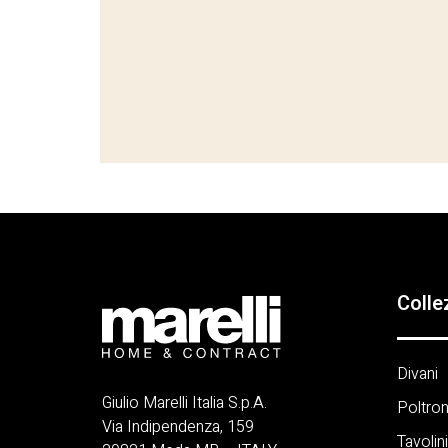
Colle
Divani
Giulio Marelli Italia S.p.A.
Poltro
Via Indipendenza, 159
Tavolini