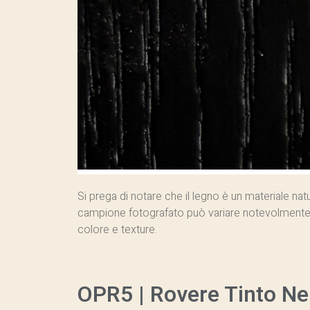
Si prega di notare che il legno è un materiale nat
campione fotografato può variare notevolmente
colore e texture.
OPR5 | Rovere Tinto Ne