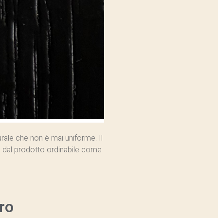
urale che non è mai uniforme. Il
 dal prodotto ordinabile come
ro