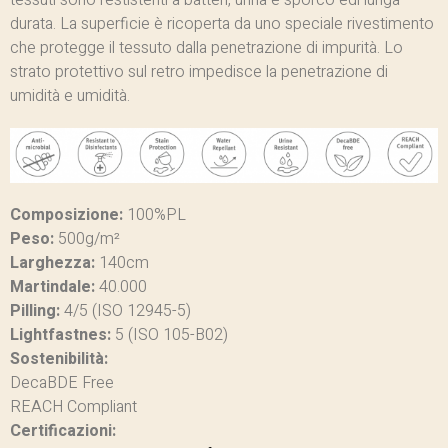
tessuti sono restistenti a batteri, urina e sporco edi lunga
durata. La superficie è ricoperta da uno speciale rivestimento
che protegge il tessuto dalla penetrazione di impurità. Lo
strato protettivo sul retro impedisce la penetrazione di
umidità e umidità.
Composizione:
100%PL
Peso:
500g/m²
Larghezza:
140cm
Martindale:
40.000
Pilling:
4/5 (ISO 12945-5)
Lightfastnes:
5 (ISO 105-B02)
Sostenibilità:
DecaBDE Free
REACH Compliant
Certificazioni: