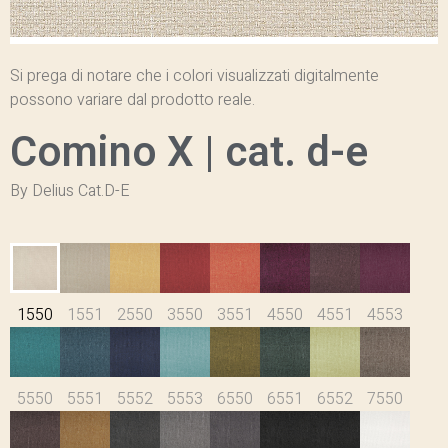
Si prega di notare che i colori visualizzati digitalmente
possono variare dal prodotto reale.
Comino X | cat. d-e
By Delius Cat.D-E
1550
1551
2550
3550
3551
4550
4551
4553
5550
5551
5552
5553
6550
6551
6552
7550