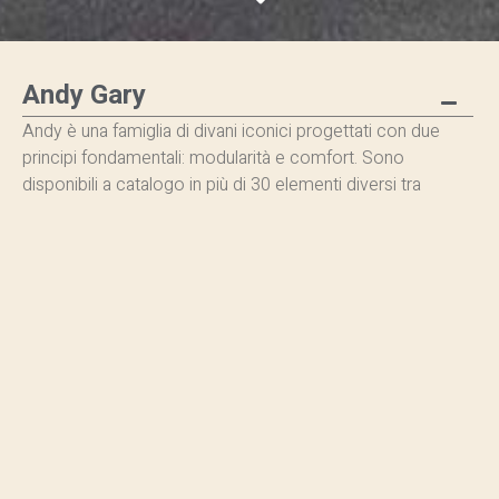
Andy Gary
Andy è una famiglia di divani iconici progettati con due
principi fondamentali: modularità e comfort. Sono
disponibili a catalogo in più di 30 elementi diversi tra
elementi centrali, laterali, dormeuse e pouf, che possono
essere combinati in varie configurazioni in base alle
esigenze progettuali.
Gary è un divano componibile molto confortevole e
versatile che offre la possibilità di combinare diverse
forme grazie alla varietà di altezze e dimensioni dei
moduli. Una delle caratteristiche distintive di Gary è il suo
rivestimento in piuma, che garantisce un ottimo comfort.
Tuttavia, è disponibile anche una versione con
rivestimento in gomma, che conferisce al divano un
aspetto più rigido e strutturato.