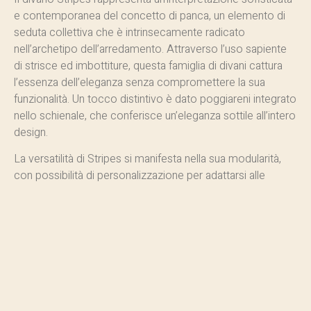
e contemporanea del concetto di panca, un elemento di
seduta collettiva che è intrinsecamente radicato
nell’archetipo dell’arredamento. Attraverso l’uso sapiente
di strisce ed imbottiture, questa famiglia di divani cattura
l’essenza dell’eleganza senza compromettere la sua
funzionalità. Un tocco distintivo è dato poggiareni integrato
nello schienale, che conferisce un’eleganza sottile all’intero
design.
La versatilità di Stripes si manifesta nella sua modularità,
con possibilità di personalizzazione per adattarsi alle
diverse necessità e preferenze. I moduli possono essere
configurati in modo lineare o curvilineo, chiusi o con
schienali di diverse altezze, con o senza braccioli. Questa
flessibilità consente di creare una vasta gamma di
disposizioni che si adattano armoniosamente agli spazi
architettonici.