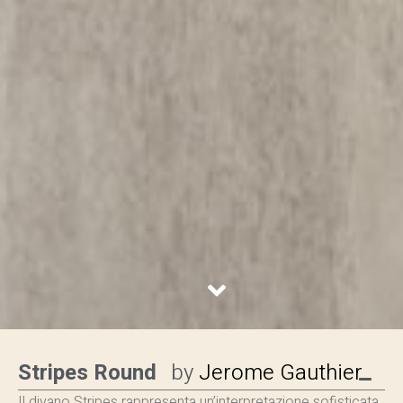
Stripes Round
by
Jerome Gauthier
Il divano Stripes rappresenta un’interpretazione sofisticata