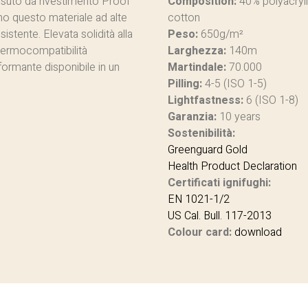
tessuto da rivestimento Proof
Composition:
40% polyacryl
no questo materiale ad alte
cotton
stente. Elevata solidità alla
Peso:
650g/m²
 dermocompatibilità
Larghezza:
140m
formante disponibile in un
Martindale:
70.000
Pilling:
4-5 (ISO 1-5)
Lightfastness:
6 (ISO 1-8)
Garanzia:
10 years
Sostenibilità:
Greenguard Gold
Health Product Declaration
Certificati ignifughi:
EN 1021-1/2
US Cal. Bull. 117-2013
Colour card:
download