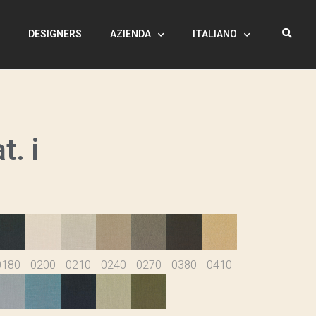
I
DESIGNERS
AZIENDA
ITALIANO
t. i
0180
0200
0210
0240
0270
0380
0410