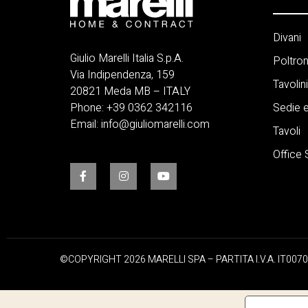
Divani
Giulio Marelli Italia S.p.A.
Poltro
Via Indipendenza, 159
Tavolini
20821 Meda MB – ITALY
Phone:
+39 0362 342116
Sedie e
Email:
info@giuliomarelli.com
Tavoli
Office
©COPYRIGHT 2026 MARELLI SPA – PARTITA I.V.A. IT007