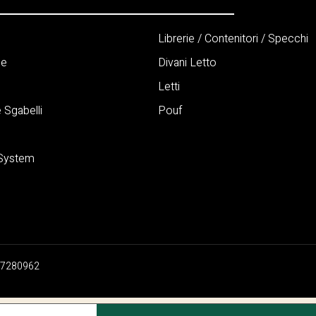
Librerie / Contenitori / Specchi
ne
Divani Letto
Letti
 Sgabelli
Pouf
 System
07280962