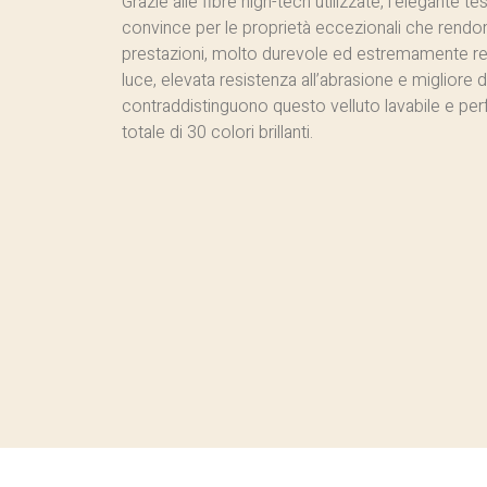
Grazie alle fibre high-tech utilizzate, l’elegante 
convince per le proprietà eccezionali che rendo
prestazioni, molto durevole ed estremamente resi
luce, elevata resistenza all’abrasione e migliore
contraddistinguono questo velluto lavabile e per
totale di 30 colori brillanti.