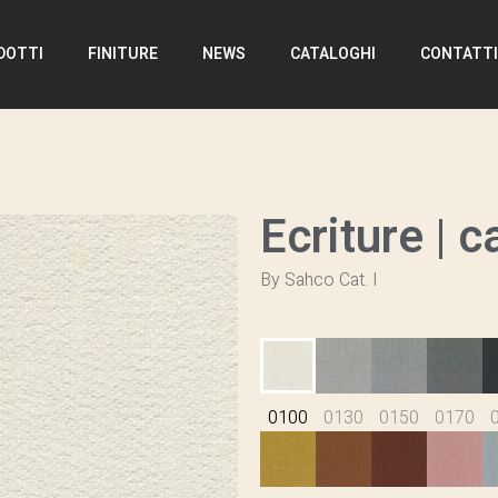
DOTTI
FINITURE
NEWS
CATALOGHI
CONTATT
Ecriture | ca
By Sahco Cat. I
0100
0130
0150
0170