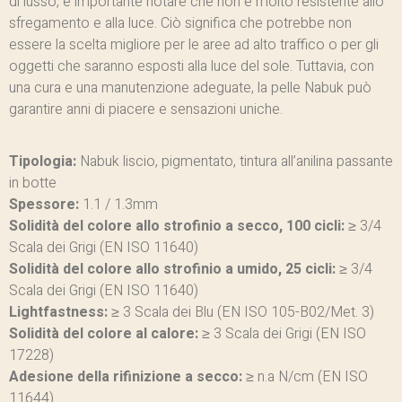
di lusso, è importante notare che non è molto resistente allo
sfregamento e alla luce. Ciò significa che potrebbe non
essere la scelta migliore per le aree ad alto traffico o per gli
oggetti che saranno esposti alla luce del sole. Tuttavia, con
una cura e una manutenzione adeguate, la pelle Nabuk può
garantire anni di piacere e sensazioni uniche.
Tipologia:
Nabuk liscio, pigmentato, tintura all’anilina passante
in botte
Spessore:
1.1 / 1.3mm
Solidità del colore allo strofinio a secco, 100 cicli:
≥ 3/4
Scala dei Grigi (EN ISO 11640)
Solidità del colore allo strofinio a umido, 25 cicli:
≥ 3/4
Scala dei Grigi (EN ISO 11640)
Lightfastness:
≥ 3 Scala dei Blu (EN ISO 105-B02/Met. 3)
Solidità del colore al calore:
≥ 3 Scala dei Grigi (EN ISO
17228)
Adesione della rifinizione a secco:
≥ n.a N/cm (EN ISO
11644)