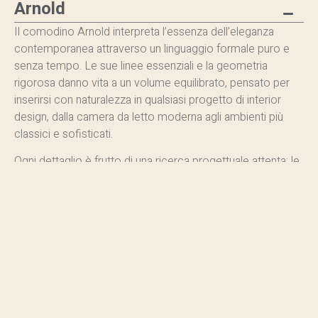
Arnold
Il comodino Arnold interpreta l’essenza dell’eleganza
contemporanea attraverso un linguaggio formale puro e
senza tempo. Le sue linee essenziali e la geometria
rigorosa danno vita a un volume equilibrato, pensato per
inserirsi con naturalezza in qualsiasi progetto di interior
design, dalla camera da letto moderna agli ambienti più
classici e sofisticati.
Ogni dettaglio è frutto di una ricerca progettuale attenta: le
proporzioni perfette e l’armonia delle superfici
conferiscono al comodino una presenza discreta ma
distintiva, capace di valorizzare lo spazio notte con stile e
coerenza.
Elemento caratterizzante sono i due cassetti frontali in
marmo. Un’ampia selezione di finiture permette di
personalizzare il comodino Arnold, creando combinazioni
materiche uniche e perfettamente coordinate con l’arredo