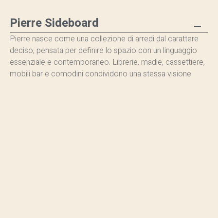
Pierre Sideboard
Pierre nasce come una collezione di arredi dal carattere
deciso, pensata per definire lo spazio con un linguaggio
essenziale e contemporaneo. Librerie, madie, cassettiere,
mobili bar e comodini condividono una stessa visione
progettuale: un equilibrio rigoroso tra forma e materia,
ispirato all’estetica radicale e sofisticata degli anni ’80.
La cifra distintiva di Pierre risiede nella purezza delle
geometrie: montanti e ripiani di forte spessore tracciano
una griglia architettonica aperta, capace di dialogare con
l’ambiente con discrezione o di diventarne protagonista.
Un sistema che interpreta il design minimalista con una
presenza scenica decisa, ideale per interni contemporanei,
living eleganti e zone notte ricercate.
La struttura, disponibile con finitura laccata lucida o opaca
in diversi colori. Dalle tonalità neutre e sofisticate ai colori
più audaci, ogni configurazione è pensata per integrarsi