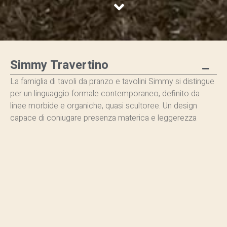
Simmy Travertino
La famiglia di tavoli da pranzo e tavolini Simmy si distingue
per un linguaggio formale contemporaneo, definito da
linee morbide e organiche, quasi scultoree. Un design
capace di coniugare presenza materica e leggerezza
visiva, trasformandosi in un segno distintivo all’interno dello
spazio.
Originariamente concepito con top e basi in travertino,
separati da un elegante elemento laccato, il sistema si
evolve oggi in una proposta ancora più ampia e sofisticata:
piani disponibili in diverse tipologie di marmo, abbinati a
gambe e dettagli sottopiano laccati. La collezione
comprende tavoli da pranzo e tavolini declinati in forme