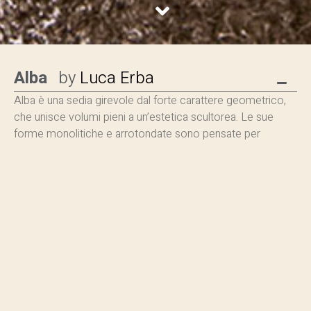
Alba
by
Luca Erba
Alba è una sedia girevole
dal forte carattere geometrico,
che unisce volumi pieni a un’estetica scultorea. Le sue
forme monolitiche e arrotondate sono pensate per
accogliere con naturalezza sia nel living contemporaneo
sia nei più sofisticati spazi contract.
Il progetto si sviluppa attraverso il dialogo tra due elementi
principali: un’ampia base cilindrica e uno schienale curvo e
avvolgente.
L’elemento distintivo del design è l’inaspettata
gamba posteriore
, un dettaglio architettonico che
connette visivamente i volumi e conferisce dinamismo alla
composizione, rendendo la seduta ideale per un
posizionamento a centro stanza.
Una seduta pensata per
architetti e interior designer che cercano versatilità,