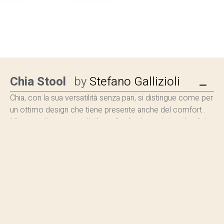
Chia Stool
by
Stefano Gallizioli
Chia, con la sua versatilità senza pari, si distingue come per
un ottimo design che tiene presente anche del comfort .
L’intento di questa sedia è quello di adattarsi ai molteplici
contesti in cui può trovarsi. Le sue forme morbide ed
organiche costituiscono un vero e proprio invito all’occhio,
evocando una sensazione di fascino e piacevolezza che
non passa inosservata.
Chia è proposta in quattro basamenti differenti, sia in
metallo che in legno, offrendo così una vasta gamma di
opzioni che si prestano ad una personalizzazione senza