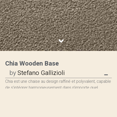
Chia Wooden Base
by
Stefano Gallizioli
Chia est une chaise au design raffiné et polyvalent, capable
de s’intégrer harmonieusement dans n’importe quel
environnement, des espaces résidentiels les plus exclusifs
aux intérieurs contractuels. Ses lignes douces et élégantes
captivent le regard, tandis que son ergonomie étudiée
dans les moindres détails assure un confort enveloppant.