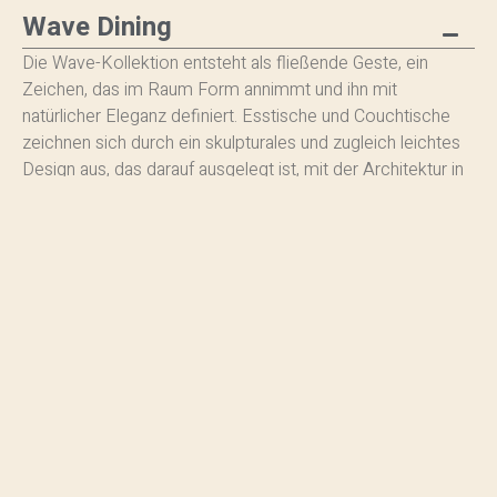
Wave Dining
Die Wave-Kollektion entsteht als fließende Geste, ein
Zeichen, das im Raum Form annimmt und ihn mit
natürlicher Eleganz definiert. Esstische und Couchtische
zeichnen sich durch ein skulpturales und zugleich leichtes
Design aus, das darauf ausgelegt ist, mit der Architektur in
Dialog zu treten und sich harmonisch in zeitgenössische
und anspruchsvolle Umgebungen einzufügen.
Ikonisches Element der Kollektion ist das Design der
Gestelle: geschwungene, fein abgestimmte Linien, die sich
in einem dynamischen Gleichgewicht verweben und ein
raffiniertes Spiel von Voll- und Leerformen erzeugen. Ein
markantes, aber niemals aufdringliches Zeichen, das die
Reinheit der Tischplatten dezent trägt und eine
ausgewogene visuelle Spannung von großer Wirkung
schafft.
Die Tischplatten, erhältlich in erlesenen