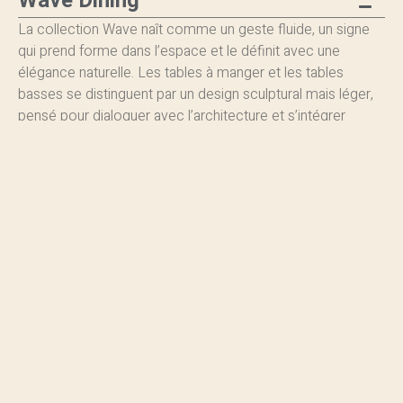
Wave Dining
La collection Wave naît comme un geste fluide, un signe
qui prend forme dans l’espace et le définit avec une
élégance naturelle. Les tables à manger et les tables
basses se distinguent par un design sculptural mais léger,
pensé pour dialoguer avec l’architecture et s’intégrer
harmonieusement dans des contextes contemporains et
sophistiqués.
Élément iconique de la collection, le dessin des
piètements : des lignes sinueuses et maîtrisées qui
s’entrelacent dans un équilibre dynamique, générant un
raffiné jeu de pleins et de vides. Un signe affirmé mais
jamais envahissant, qui soutient avec discrétion la pureté
des plateaux, créant une tension visuelle mesurée et de
grand impact.
Les plateaux, disponibles dans de précieuses sélections
de marbre, valorisent la matière dans son expression la
plus authentique. Les variantes rondes ou rectangulaires